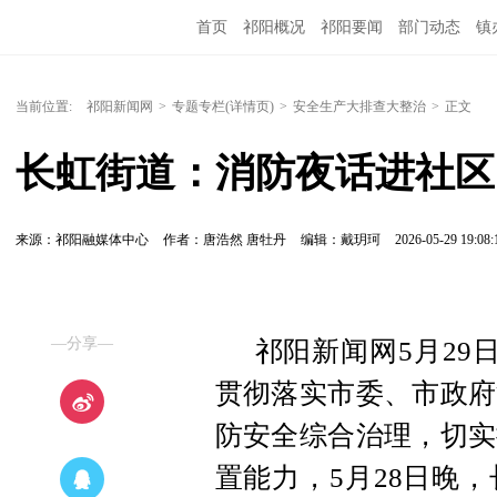
首页
祁阳概况
祁阳要闻
部门动态
镇
当前位置:
祁阳新闻网
>
专题专栏(详情页)
>
安全生产大排查大整治
>
正文
长虹街道：消防夜话进社区
来源：祁阳融媒体中心
作者：唐浩然 唐牡丹
编辑：戴玥珂
2026-05-29 19:08:
—分享—
祁阳新闻网5月29
贯彻落实市委、市政府
防安全综合治理，切实
置能力，5月28日晚