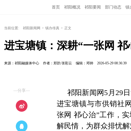
首页
祁阳概况
祁阳要闻
部门动态
镇
当前位置:
祁阳新闻网
>
镇办传真
>
正文
进宝塘镇：深耕“一张网 祁
来源：祁阳融媒体中心
作者：郑韵 张彩云
编辑：邓帅
2026-05-29 08:36:39
—分享—
祁阳新闻网5月29日
进宝塘镇与市供销社网
张网 祁心治”工作，
解民情，为群众排忧解