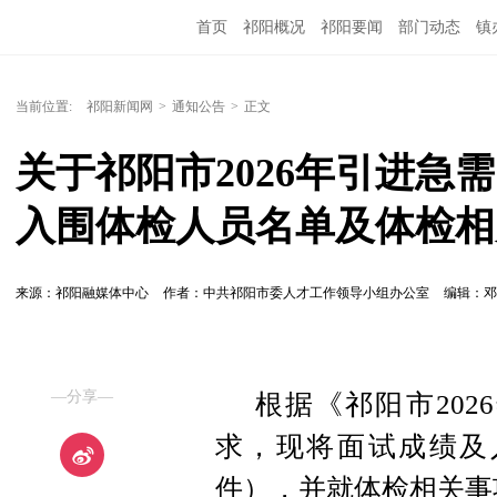
首页
祁阳概况
祁阳要闻
部门动态
镇
当前位置:
祁阳新闻网
>
通知公告
>
正文
关于祁阳市2026年引进急
入围体检人员名单及体检相
来源：祁阳融媒体中心
作者：中共祁阳市委人才工作领导小组办公室
编辑：
—分享—
根据《祁阳市20
求，现将面试成绩及
件），并就体检相关事