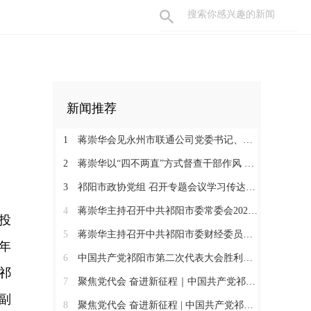
新闻推荐
1
蒋崇华会见永州市联通公司党委书记、总经理钟永雄一行
2
蒋崇华以“四不两直”方式督查干部作风 从严抓实事业单位队伍建设
3
祁阳市政协党组 召开专题会议学习传达贯彻市第二次党代会精神
4
蒋崇华主持召开中共祁阳市委常委会2026年第23次会议
投
5
蒋崇华主持召开中共祁阳市委财经委员会2026年第3次会议
年
6
中国共产党祁阳市第二次代表大会胜利闭幕
祁
7
聚焦党代会 奋进新征程｜中国共产党祁阳市第二次代表大会第三次全体会议召开
副
8
聚焦党代会 奋进新征程 | 中国共产党祁阳市第二次代表大会主席团第六次会议召开