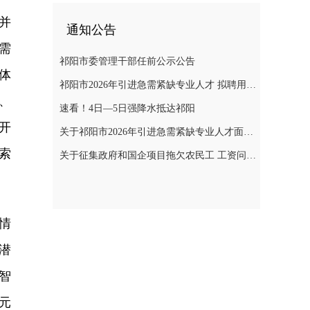
并
通知公告
需
祁阳市委管理干部任前公示公告
体
祁阳市2026年引进急需紧缺专业人才 拟聘用人员名单公示
、
速看！4日—5日强降水抵达祁阳
开
关于祁阳市2026年引进急需紧缺专业人才面试成绩、 入围体检人员名单及体检相关事项的公告
索
关于征集政府和国企项目拖欠农民工 工资问题线索的通告
情
潜
智
元