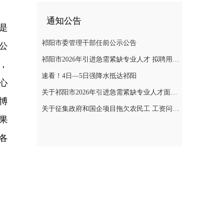
通知公告
是
祁阳市委管理干部任前公示公告
公
祁阳市2026年引进急需紧缺专业人才 拟聘用人员名单公示
，
速看！4日—5日强降水抵达祁阳
心
关于祁阳市2026年引进急需紧缺专业人才面试成绩、 入围体检人员名单及体检相关事项的公告
博
关于征集政府和国企项目拖欠农民工 工资问题线索的通告
果
各