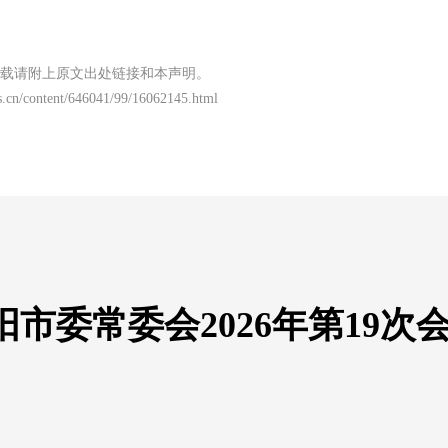
载请附上原文出处链接和本声明。
.cn/content/646041/99/16062145.html
市委常委会2026年第19次