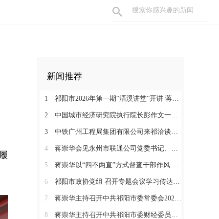
新闻推荐
1
祁阳市2026年第一期“浯溪讲堂”开讲 蒋崇华参加
2
中国城市经济研究院执行院长彭作文一行来祁调研恳谈
3
中铁广州工程局集团有限公司来祁洽谈项目合作
4
蒋崇华会见永州市联通公司党委书记、总经理钟永雄一行
履
5
蒋崇华以“四不两直”方式督查干部作风 从严抓实事业单位队伍建设
6
祁阳市政协党组 召开专题会议学习传达贯彻市第二次党代会精神
7
蒋崇华主持召开中共祁阳市委常委会2026年第23次会议
8
蒋崇华主持召开中共祁阳市委财经委员会2026年第3次会议