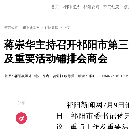
首页
祁阳概况
祁阳要闻
部门动态
镇
当前位置:
祁阳新闻网
>
祁阳要闻
>
正文
蒋崇华主持召开祁阳市第三
及重要活动铺排会商会
来源：祁阳融媒体中心
作者：曾莉莉 欧勇强
编辑：邓帅
2026-07-09 08:11:36
—分享—
祁阳新闻网7月9日
日，祁阳市委书记蒋
议、重点工作及重要活