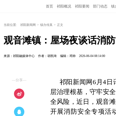
首页
祁阳概况
祁阳要闻
部门动态
镇
当前位置:
祁阳新闻网
>
镇办传真
>
正文
观音滩镇：屋场夜谈话消防
来源：祁阳融媒体中心
作者：胡凯琦
编辑：邓帅
2026-06-04 08:14:00
—分享—
祁阳新闻网6月4日
层治理根基，守牢安全
全风险，近日，观音滩
开展消防安全专项活