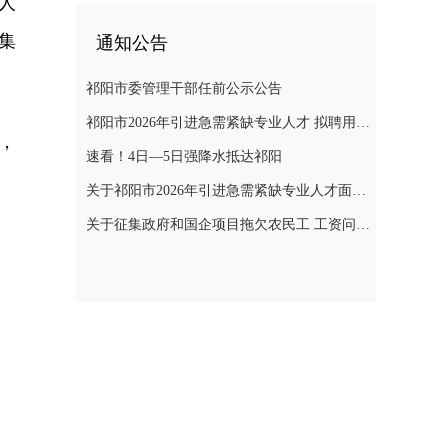
人
集
通知公告
祁阳市委管理干部任前公示公告
祁阳市2026年引进急需紧缺专业人才 拟聘用人员名单公示
，
速看！4日—5日强降水抵达祁阳
关于祁阳市2026年引进急需紧缺专业人才面试成绩、 入围体检人员名单及体检相关事项的公告
关于征集政府和国企项目拖欠农民工 工资问题线索的通告