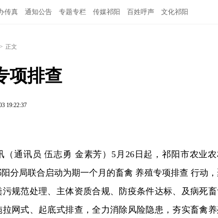
办传真
通知公告
专题专栏
传媒祁阳
百姓呼声
文化祁阳
>
正文
专项排查
03 19:22:37
讯（通讯员 伍志勇 金素芳）5月26日起，祁阳市农业农
阳分局联合启动为期一个月的畜禽 养殖专项排查 行动，
粪污规范处理、主体资质合规、防疫条件达标、及病死畜
施拉网式、起底式排查，全力消除风险隐患，夯实畜禽养