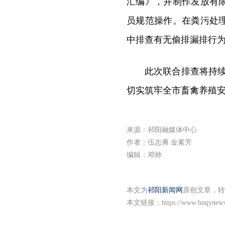
汇编》，并制作发放有
员规范操作。在粪污处
中排查有无偷排漏排行为
此次联合排查将持续
切实筑牢全市畜禽养殖
来源：祁阳融媒体中心
作者：伍志勇 金素芳
编辑：邓帅
本文为
祁阳新闻网
原创文章，转
本文链接：
https://www.hnqynews