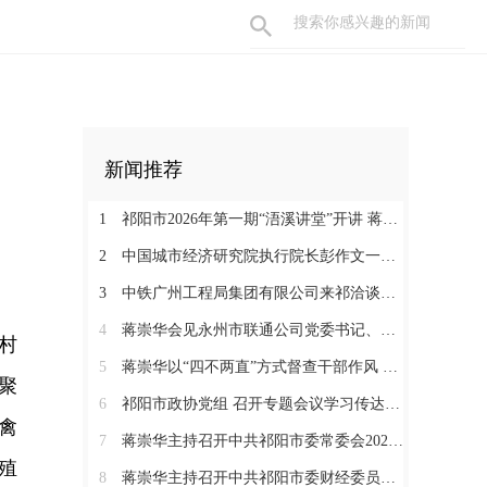
新闻推荐
1
祁阳市2026年第一期“浯溪讲堂”开讲 蒋崇华参加
2
中国城市经济研究院执行院长彭作文一行来祁调研恳谈
3
中铁广州工程局集团有限公司来祁洽谈项目合作
4
蒋崇华会见永州市联通公司党委书记、总经理钟永雄一行
村
5
蒋崇华以“四不两直”方式督查干部作风 从严抓实事业单位队伍建设
聚
6
祁阳市政协党组 召开专题会议学习传达贯彻市第二次党代会精神
禽
7
蒋崇华主持召开中共祁阳市委常委会2026年第23次会议
殖
8
蒋崇华主持召开中共祁阳市委财经委员会2026年第3次会议