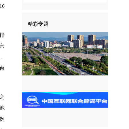
6
精彩专题
排
害
，
台
之
池
例