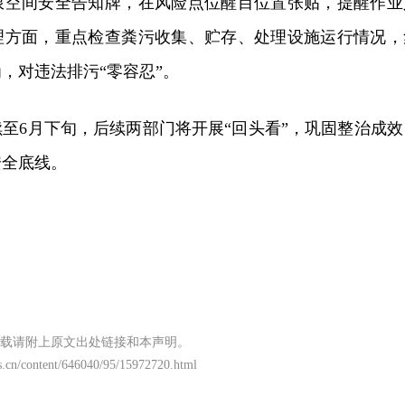
限空间安全告知牌，在风险点位醒目位置张贴，提醒作业
理方面，重点检查粪污收集、贮存、处理设施运行情况，
，对违法排污“零容忍”。
至6月下旬，后续两部门将开展“回头看”，巩固整治成效
安全底线。
载请附上原文出处链接和本声明。
.cn/content/646040/95/15972720.html