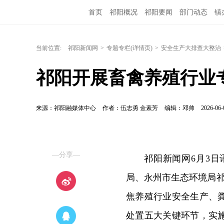
首页
祁阳概况
祁阳要闻
部门动态
镇
当前位置:
祁阳新闻网
>
专题专栏(详情页)
>
安全生产大排查大整治
祁阳开展畜禽养殖行业
来源：祁阳融媒体中心
作者：伍志勇 金素芳
编辑：邓帅
2026-06-
—分享—
祁阳新闻网6月3日
局、永州市生态环境局祁
焦养殖行业安全生产、
处置五大关键环节，实