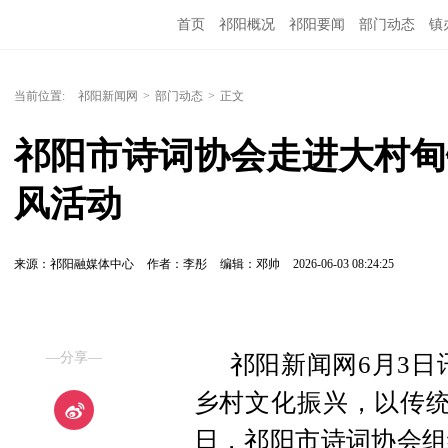
首页
祁阳概况
祁阳要闻
部门动态
镇
当前位置:
祁阳新闻网
>
部门动态
>
正文
祁阳市诗词协会走进大村甸
风活动
来源：祁阳融媒体中心
作者：李彤
编辑：邓帅
2026-06-03 08:24:25
—分享—
祁阳新闻网6月3日
乡村文化振兴，以传统
日，祁阳市诗词协会组