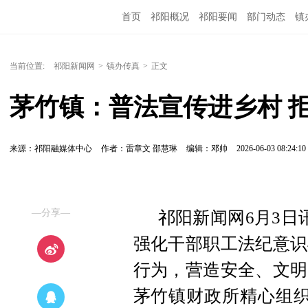
首页
祁阳概况
祁阳要闻
部门动态
镇
当前位置:
祁阳新闻网
>
镇办传真
>
正文
茅竹镇：普法宣传进乡村 
来源：祁阳融媒体中心
作者：雷章文 邵慧琳
编辑：邓帅
2026-06-03 08:24:10
—分享—
祁阳新闻网6月3日
强化干部职工法纪意识
行为，营造安全、文明
茅竹镇财政所精心组织