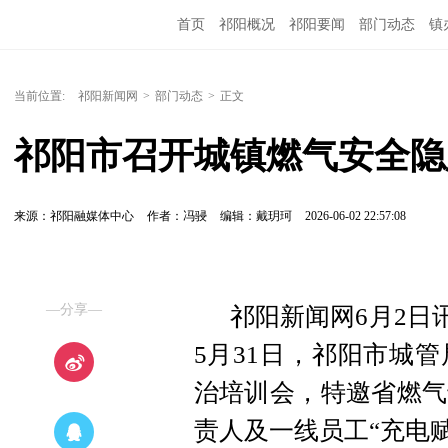
首页
祁阳概况
祁阳要闻
部门动态
镇
当前位置:
祁阳新闻网
>
部门动态
>
正文
祁阳市召开城镇燃气安全隐
来源：祁阳融媒体中心
作者：冯骎
编辑：戴玥珂
2026-06-02 22:57:08
—分享—
祁阳新闻网6月2日
5月31日，祁阳市城
治培训会，特邀省燃气
责人及一线员工“充电赋