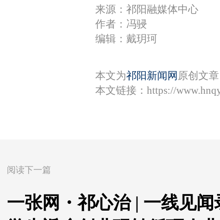
来源：祁阳融媒体中心
作者：冯骎
编辑：戴玥珂
本文为
祁阳新闻网
原创文章
本文链接：
https://www.hnq
阅读下一篇
一张网・祁心治 | 一线见