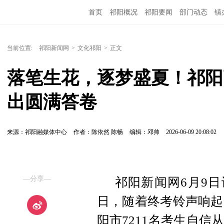
首页
祁阳概况
祁阳要闻
部门动态
镇
当前位置:
祁阳新闻网
>
文化祁阳
>
正文
落笔生花，逐梦盛夏！祁阳
出圆满答卷
来源：祁阳融媒体中心
作者：陈依然 陈畅
编辑：邓帅
2026-06-09 20:08:02
—分享—
祁阳新闻网6月9日
日，随着终考铃声响起
阳市7211名考生自