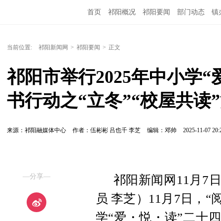
首页
祁阳概况
祁阳要闻
部门动态
镇
当前位置:
祁阳新闻网
>
祁阳要闻
>
正文
祁阳市举行2025年中小学
书行动之“立冬”“校屋共读
来源：祁阳融媒体中心
作者：伍彬彬 吕也千 李芝
编辑：邓帅
2025-11-07 20:
—分享—
祁阳新闻网11月7
员 李芝）11月7日，“
学“爱・悦・读”二十四