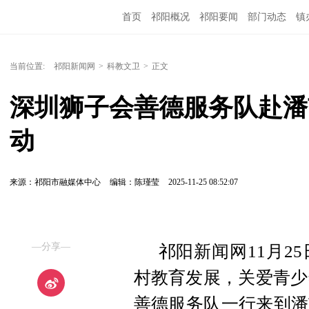
首页
祁阳概况
祁阳要闻
部门动态
镇
当前位置:
祁阳新闻网
>
科教文卫
>
正文
深圳狮子会善德服务队赴潘
动
来源：祁阳市融媒体中心
编辑：陈瑾莹
2025-11-25 08:52:07
—分享—
祁阳新闻网11月2
村教育发展，关爱青少
善德服务队一行来到潘