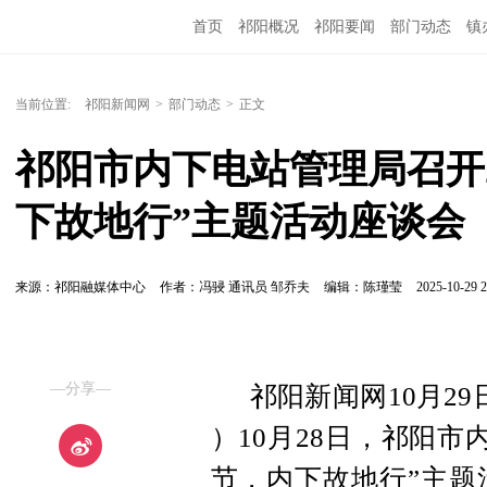
首页
祁阳概况
祁阳要闻
部门动态
镇
当前位置:
祁阳新闻网
>
部门动态
>
正文
祁阳市内下电站管理局召开2
下故地行”主题活动座谈会
来源：祁阳融媒体中心
作者：冯骎 通讯员 邹乔夫
编辑：陈瑾莹
2025-10-29 2
—分享—
祁阳新闻网10月2
）10月28日，祁阳市
节，内下故地行
”主