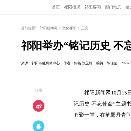
首页
祁阳概况
祁阳要闻
部门动态
镇
当前位置:
祁阳新闻网
>
文化祁阳
>
正文
祁阳举办“铭记历史 不
来源：祁阳市融媒体中心
作者：陈畅 刘玉辉
编辑：陈瑾莹
2025-1
—分享—
祁阳新闻网10月15
记历史 不忘使命”主
齐聚一堂，在笔墨丹青