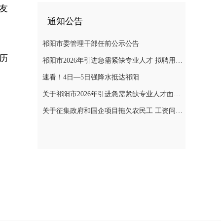
友
通知公告
祁阳市委管理干部任前公示公告
历
祁阳市2026年引进急需紧缺专业人才 拟聘用人员名单公示
速看！4日—5日强降水抵达祁阳
关于祁阳市2026年引进急需紧缺专业人才面试成绩、 入围体检人员名单及体检相关事项的公告
关于征集政府和国企项目拖欠农民工 工资问题线索的通告