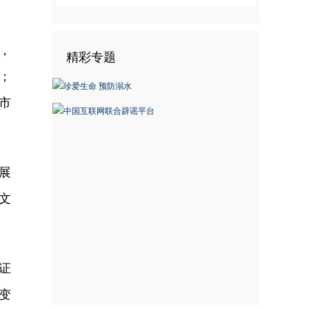
，
精彩专题
；
市
展
文
证
变