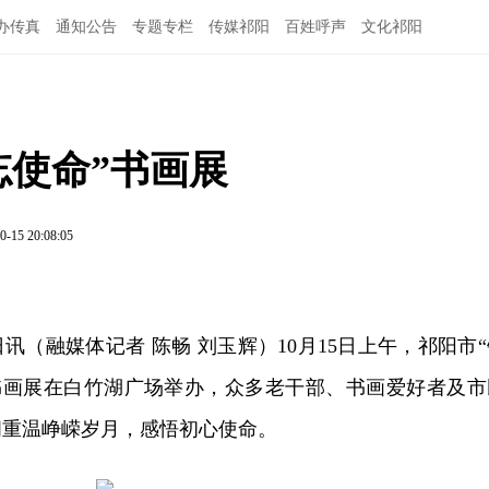
办传真
通知公告
专题专栏
传媒祁阳
百姓呼声
文化祁阳
忘使命”书画展
0-15 20:08:05
日讯（融媒体记者 陈畅 刘玉辉）10月15日上午，祁阳市
题书画展在白竹湖广场举办，众多老干部、书画爱好者及市
间重温峥嵘岁月，感悟初心使命。