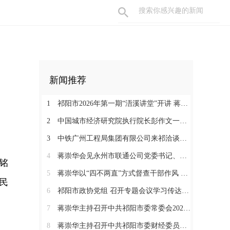
新闻推荐
1
祁阳市2026年第一期“浯溪讲堂”开讲 蒋崇华参加
2
中国城市经济研究院执行院长彭作文一行来祁调研恳谈
3
中铁广州工程局集团有限公司来祁洽谈项目合作
4
蒋崇华会见永州市联通公司党委书记、总经理钟永雄一行
“铭
5
蒋崇华以“四不两直”方式督查干部作风 从严抓实事业单位队伍建设
民
6
祁阳市政协党组 召开专题会议学习传达贯彻市第二次党代会精神
7
蒋崇华主持召开中共祁阳市委常委会2026年第23次会议
8
蒋崇华主持召开中共祁阳市委财经委员会2026年第3次会议