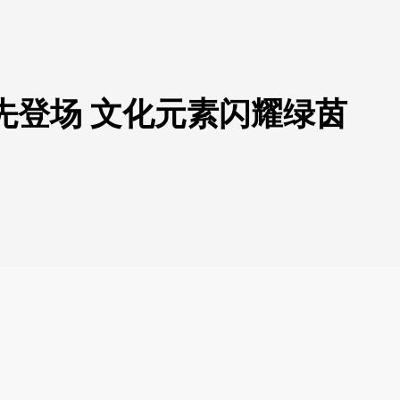
”先登场 文化元素闪耀绿茵