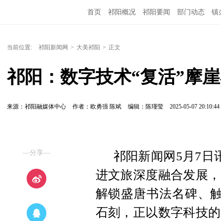
首页
祁阳概况
祁阳要闻
部门动态
镇
当前位置:
祁阳新闻网
>
大美祁阳
>
正文
祁阳：数字技术“复活”摩
来源：祁阳融媒体中心
作者：欧勇强 陈斌
编辑：陈瑾莹
2025-05-07 20:10:44
—分享—
祁阳新闻网5月7日
进文旅深度融合发展，
解锁盛唐书法名碑、触
石刻，正以数字科技的