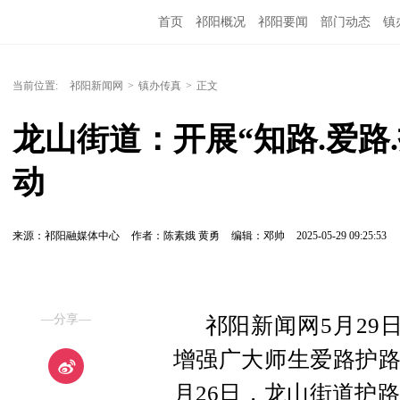
首页
祁阳概况
祁阳要闻
部门动态
镇
当前位置:
祁阳新闻网
>
镇办传真
>
正文
龙山街道：开展“知路.爱路
动
来源：祁阳融媒体中心
作者：陈素娥 黄勇
编辑：邓帅
2025-05-29 09:25:53
—分享—
祁阳新闻网5月29
增强广大师生爱路护路
月26日，龙山街道护