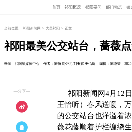
首页
祁阳概况
祁阳要闻
部门动态
镇
当前位置:
祁阳新闻网
>
大美祁阳
>
正文
祁阳最美公交站台，蔷薇点
来源：祁阳融媒体中心
作者：陈畅 周钟元 刘玉辉 王怡昕
编辑：陈瑾莹
2025
—分享—
祁阳新闻网4月12
王怡昕）春风送暖，万
的公交站台也洋溢着浓
薇花藤顺着护栏缠绕生