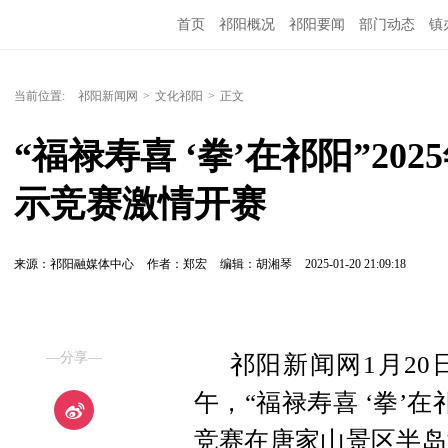
首页
祁阳概况
祁阳要闻
部门动态
镇
当前位置:
祁阳新闻网
>
文化祁阳
>
正文
“福禄寿喜 ‘拳’在祁阳”2
示竞赛激情开赛
来源：祁阳融媒体中心
作者：郑宏
编辑：胡湘琴
2025-01-20 21:09:18
—分享—
祁阳新闻网1月20
午，“福禄寿喜 ‘拳’
竞赛在唐家山景区半岛