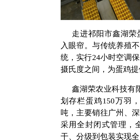
走进祁阳市鑫湖荣
入眼帘。与传统养殖不
统，实行24小时空调保
摄氏度之间，为蛋鸡提
鑫湖荣农业科技有
划存栏蛋鸡150万羽
吨，主要销往广州、深
采用全封闭式管理，
干、分级到包装实现全