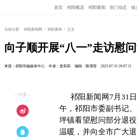
首页
祁阳概况
祁阳要闻
部门动态
镇
当前位置:
祁阳新闻网
>
祁阳要闻
>
正文
向子顺开展“八一”走访慰
来源：祁阳市融媒体中心
作者：曾莉莉
编辑：陈瑾莹
2025-07-31 20:07:21
—分享—
祁阳新闻网7月31
午，祁阳市委副书记、
坪镇看望慰问部分退役
温暖，并向全市广大退