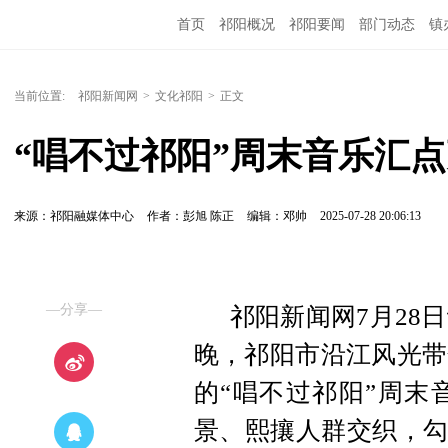
首页
祁阳概况
祁阳要闻
部门动态
镇
当前位置:
祁阳新闻网
>
文化祁阳
>
正文
“唱不过祁阳”周末音乐汇点
来源：祁阳融媒体中心
作者：彭旭 陈正
编辑：邓帅
2025-07-28 20:06:13
—分享—
祁阳新闻网7月28日
晚，祁阳市沿江风光带
的“唱不过祁阳”周末
景、熙攘人群交织，勾