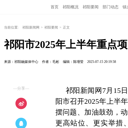
首页
祁阳概况
祁阳要闻
部门动态
镇
当前位置:
祁阳新闻网
>
祁阳要闻
>
正文
祁阳市2025年上半年重点
来源：祁阳融媒体中心
作者：毛彬
编辑：陈瑾莹
2025-07-15 20:19:58
—分享—
祁阳新闻网7月15
阳市召开2025年上
摆问题、加油鼓劲，动
更高站位、更实举措