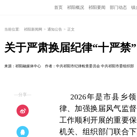
首页
祁阳概况
祁阳要闻
部门动态
镇
当前位置:
祁阳新闻网
>
通知公告
>
正文
关于严肃换届纪律“十严禁
来源：祁阳融媒体中心
作者：中共祁阳市纪律检查委员会 中共祁阳市委组织部
—分享—
2026年是市县
律、加强换届风气监督
工作顺利开展的重要保
机关、组织部门联合下