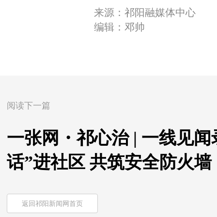
来源：祁阳融媒体中心
编辑：邓帅
阅读下一篇
一张网・祁心治 | 一线见
话”进社区 共筑安全防火墙
返回祁阳新闻网首页