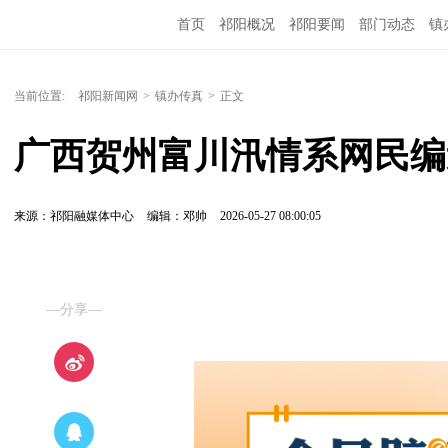
首页
祁阳概况
祁阳要闻
部门动态
镇
当前位置:
祁阳新闻网
>
镇办传真
>
正文
广西贺州富川汛情系网民编造（2
来源：祁阳融媒体中心
编辑：邓帅
2026-05-27 08:00:05
—分享—