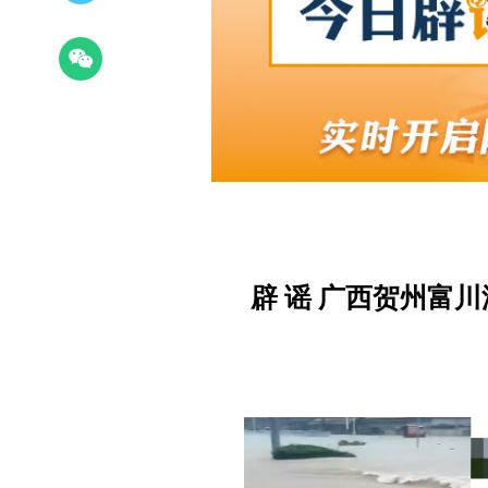
辟 谣 广西贺州富