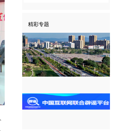
精彩专题
、
、