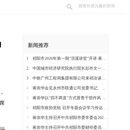
神
新闻推荐
1
祁阳市2026年第一期“浯溪讲堂”开讲 蒋崇华参加
2
中国城市经济研究院执行院长彭作文一行来祁调研恳谈
3
中铁广州工程局集团有限公司来祁洽谈项目合作
4
蒋崇华会见永州市联通公司党委书记、总经理钟永雄一行
，
5
蒋崇华以“四不两直”方式督查干部作风 从严抓实事业单位队伍建设
席
6
祁阳市政协党组 召开专题会议学习传达贯彻市第二次党代会精神
7
蒋崇华主持召开中共祁阳市委常委会2026年第23次会议
8
蒋崇华主持召开中共祁阳市委财经委员会2026年第3次会议