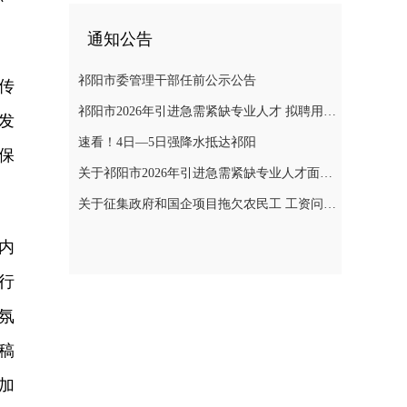
通知公告
祁阳市委管理干部任前公示公告
传
祁阳市2026年引进急需紧缺专业人才 拟聘用人员名单公示
发
速看！4日—5日强降水抵达祁阳
保
关于祁阳市2026年引进急需紧缺专业人才面试成绩、 入围体检人员名单及体检相关事项的公告
关于征集政府和国企项目拖欠农民工 工资问题线索的通告
内
行
氛
稿
加