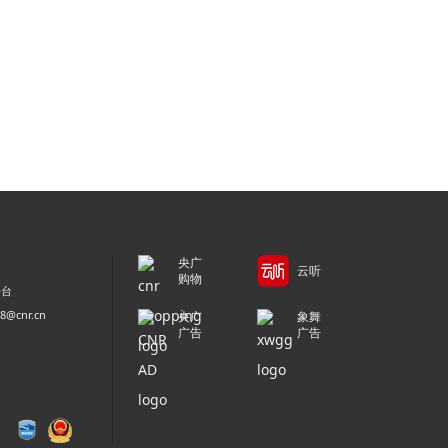
央广
云听
购物
平台
@cnr.cn
央广
象舞
广告
广告