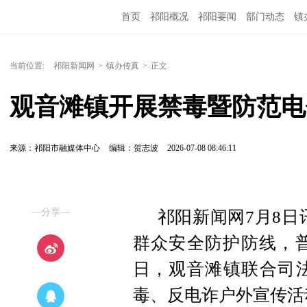
首页
祁阳概况
祁阳要闻
部门动态
镇
当前位置:
祁阳新闻网
>
镇办传真
>
正文
观音滩镇开展禁毒暨防范电
来源：祁阳市融媒体中心
编辑：贺志波
2026-07-08 08:46:11
—分享—
祁阳新闻网7月8日
群众安全防护防线，普
日，观音滩镇联合司
毒、反电诈户外宣传活