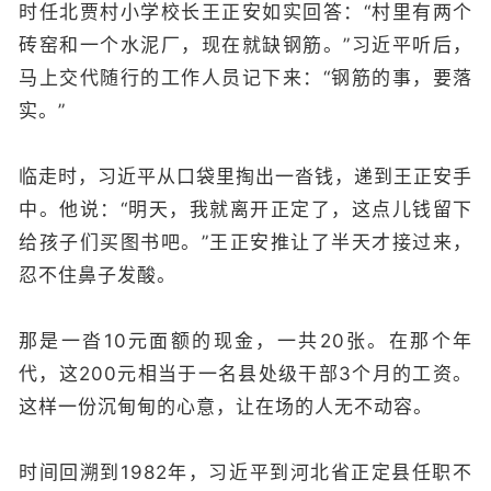
时任北贾村小学校长王正安如实回答：“村里有两个
砖窑和一个水泥厂，现在就缺钢筋。”习近平听后，
马上交代随行的工作人员记下来：“钢筋的事，要落
实。”
临走时，习近平从口袋里掏出一沓钱，递到王正安手
中。他说：“明天，我就离开正定了，这点儿钱留下
给孩子们买图书吧。”王正安推让了半天才接过来，
忍不住鼻子发酸。
那是一沓10元面额的现金，一共20张。在那个年
代，这200元相当于一名县处级干部3个月的工资。
这样一份沉甸甸的心意，让在场的人无不动容。
时间回溯到1982年，习近平到河北省正定县任职不