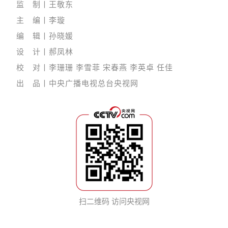
监 制丨王敬东
主 编丨李璇
编 辑丨孙晓媛
设 计丨郝凤林
校 对丨李珊珊 李雪菲 宋春燕 李英卓 任佳
出 品丨中央广播电视总台央视网
扫二维码 访问央视网