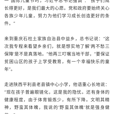
一”国际儿童节时，习近平总书记强调 ：“孩子们成
长得更好，是我们最大的心愿。党和政府要始终关心
各族少年儿童，努力为他们学习成长创造更好的条
件。”
来到重庆石柱土家族自治县中益乡，总书记说：“这
次我专程来看望乡亲们，就是想实地了解‘两不愁三
保障’是不是真落地。”他再三叮嘱当地干部，“要保证
贫困山区的孩子上学受教育，有一个幸福快乐的童
年”。
走进陕西平利县老县镇中心小学，他语重心长地说：
“现在孩子普遍眼镜化，这是我的隐忧。还有身体的
健康程度，由于体育锻炼少，有所下降。文明其精
神，野蛮其体魄，我说的‘野蛮其体魄’就是强身健