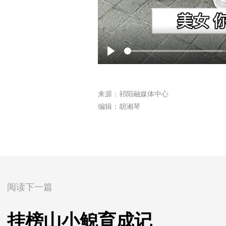
P
l
a
来源：祁阳融媒体中心
y
编辑：胡湘琴
阅读下一篇
挂榜山小鲵育成记