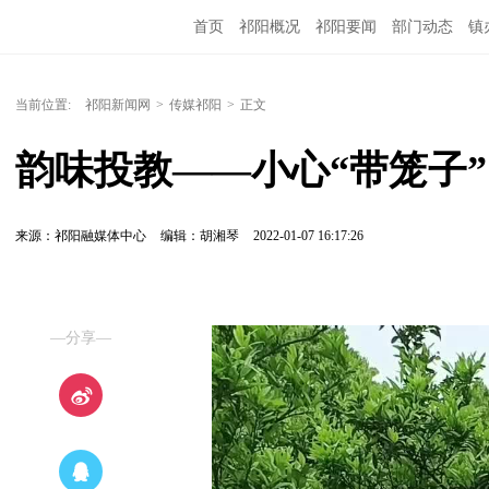
首页
祁阳概况
祁阳要闻
部门动态
镇
当前位置:
祁阳新闻网
>
传媒祁阳
>
正文
韵味投教——小心“带笼子”
来源：祁阳融媒体中心
编辑：胡湘琴
2022-01-07 16:17:26
—分享—