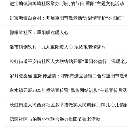
进宝塘镇河埠塘社区举办“我们的节日·重阳”主题文化活动
进宝塘镇白合村：开展重阳节敬老活动 温情守护“夕阳红”
邵家岭社区：重阳联欢暖人心
潘市镇钢铁村：九九重阳暖人心 浓浓敬老情满村
长虹街道平安街社区人大联络站开展“重阳公益行、温暖老
岁月暖桑榆 重阳传温情：祁阳市进宝塘镇白合村重阳节敬
白水镇开展2025年侨法宣传暨“民族团结进步”主题宣传月
长虹街道人民西路社区多举措做实人民调解工作 用心用情
浯园社区与伯爵小学联合举办重阳节敬老活动