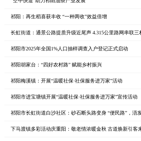
“空中快道”助力祁阳油茶产业发展
祁阳：再生稻喜获丰收 “一种两收”效益倍增
长虹街道：通景公路提质升级近尾声 4.315公里路网串联
祁阳市2025年全国1%人口抽样调查入户登记正式启动
祁阳胡家台：“四好农村路” 赋能乡村振兴
祁阳梅溪镇：开展“温暖社保·社保服务进万家”活动
祁阳市进宝塘镇开展“温暖社保·社保服务进万家”宣传活动
祁阳市长虹街道白沙社区：砂石断头路变身 “便民路”，浯
下马渡镇多彩活动庆重阳：敬老情浓暖金秋 古道焕新引客