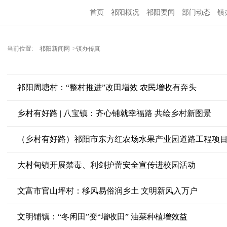
首页
祁阳概况
祁阳要闻
部门动态
镇
当前位置:
祁阳新闻网
>镇办传真
祁阳周塘村：“整村推进”改田增效 农民增收有奔头
乡村有好路 | 八宝镇：齐心铺就幸福路 共绘乡村新图景
（乡村有好路）祁阳市东方红农场水果产业园道路工程项
大村甸镇开展禁毒、利剑护蕾安全宣传进校园活动
文富市官山坪村：移风易俗润乡土 文明新风入万户
文明铺镇：“冬闲田”变“增收田” 油菜种植增效益