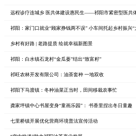
远程诊疗连城乡 医共体建设惠民生——祁阳市紧密型医共
祁阳：家门口就业“顾家挣钱两不误” 小车间托起乡村振兴“
乡村有好路 | 老路提质 绘就幸福新图景
祁阳：白水镇石龙村“金瓜蒌”结出“致富籽”
祁旺农林开发有限公司：油茶套种 一地双收
祁阳下马渡镇：冬种油菜正当时，田间移栽农事忙
龚家坪镇中心书屋变身“童画乐园”： 书香里捏出冬日童趣
七里桥镇开展优化营商环境普法宣传活动