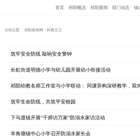
首页
祁阳概况
祁阳要闻
部门动态
镇
当前位置:
祁阳新闻网
>科教文卫
筑牢安全防线 敲响安全警钟
长虹街道明德小学与幼儿园开展幼小衔接活动
祁阳幼教名师工作室与小学联动： 同课异构深研教学，双
筑牢生命防线，共筑平安校园
下马渡镇开展“千师访万家”防溺水家访活动
羊角塘镇中心小学召开防溺水家长会